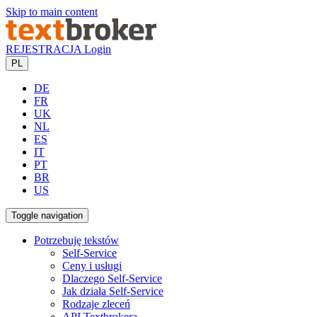
Skip to main content
REJESTRACJA
Login
PL
DE
FR
UK
NL
ES
IT
PT
BR
US
Toggle navigation
Potrzebuję tekstów
Self-Service
Ceny i usługi
Dlaczego Self-Service
Jak działa Self-Service
Rodzaje zleceń
API Textbrokera