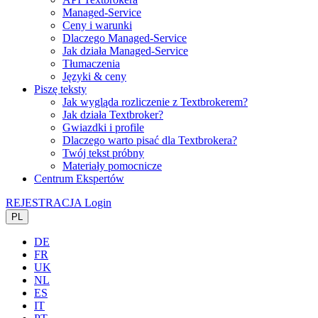
Managed-Service
Ceny i warunki
Dlaczego Managed-Service
Jak działa Managed-Service
Tłumaczenia
Języki & ceny
Piszę teksty
Jak wygląda rozliczenie z Textbrokerem?
Jak działa Textbroker?
Gwiazdki i profile
Dlaczego warto pisać dla Textbrokera?
Twój tekst próbny
Materiały pomocnicze
Centrum Ekspertów
REJESTRACJA
Login
PL
DE
FR
UK
NL
ES
IT