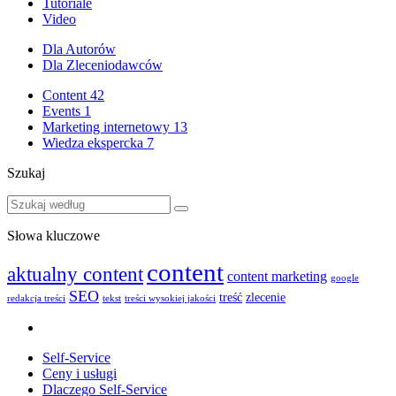
Tutoriale
Video
Dla Autorów
Dla Zleceniodawców
Content
42
Events
1
Marketing internetowy
13
Wiedza ekspercka
7
Szukaj
Słowa kluczowe
content
aktualny content
content marketing
google
SEO
treść
zlecenie
redakcja treści
tekst
treści wysokiej jakości
Self-Service
Ceny i usługi
Dlaczego Self-Service