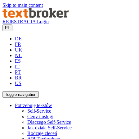
Skip to main content
REJESTRACJA
Login
PL
DE
FR
UK
NL
ES
IT
PT
BR
US
Toggle navigation
Potrzebuję tekstów
Self-Service
Ceny i usługi
Dlaczego Self-Service
Jak działa Self-Service
Rodzaje zleceń
API Textbrokera