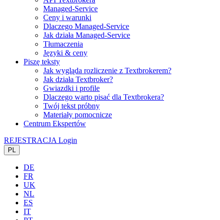
Managed-Service
Ceny i warunki
Dlaczego Managed-Service
Jak działa Managed-Service
Tłumaczenia
Języki & ceny
Piszę teksty
Jak wygląda rozliczenie z Textbrokerem?
Jak działa Textbroker?
Gwiazdki i profile
Dlaczego warto pisać dla Textbrokera?
Twój tekst próbny
Materiały pomocnicze
Centrum Ekspertów
REJESTRACJA
Login
PL
DE
FR
UK
NL
ES
IT