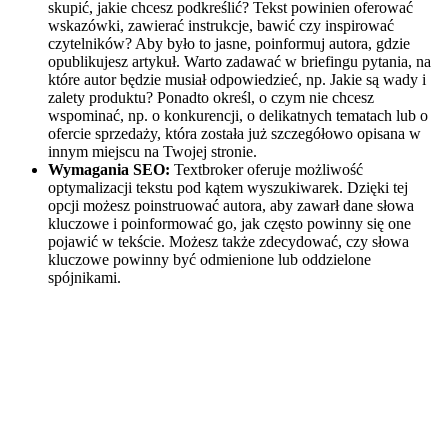
skupić, jakie chcesz podkreślić? Tekst powinien oferować
wskazówki, zawierać instrukcje, bawić czy inspirować
czytelników? Aby było to jasne, poinformuj autora, gdzie
opublikujesz artykuł. Warto zadawać w briefingu pytania, na
które autor będzie musiał odpowiedzieć, np. Jakie są wady i
zalety produktu? Ponadto określ, o czym nie chcesz
wspominać, np. o konkurencji, o delikatnych tematach lub o
ofercie sprzedaży, która została już szczegółowo opisana w
innym miejscu na Twojej stronie.
Wymagania SEO:
Textbroker oferuje możliwość
optymalizacji tekstu pod kątem wyszukiwarek. Dzięki tej
opcji możesz poinstruować autora, aby zawarł dane słowa
kluczowe i poinformować go, jak często powinny się one
pojawić w tekście. Możesz także zdecydować, czy słowa
kluczowe powinny być odmienione lub oddzielone
spójnikami.