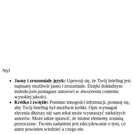
Styl
Jasny i zrozumiały język:
Upewnij się, że Twój briefing jest
napisany możliwie jasno i zrozumiale. Dzięki dokładnym
instrukcjom pomagasz autorowi w stworzeniu contentu
wysokiej jakości.
Krótko i zwięźle:
Pomimo mnogości informacji, postaraj się,
aby Twój briefing był możliwie krótki. Opis wymagań
zlecenia dłuższy niż sam tekst może wystraszyć niektórych
autorów. Może także sprawić, że istotne elementy zostaną
przeoczone. Twoim zadaniem jest zdecydowanie o tym, co
autor powinien wiedzieć a czego nie.