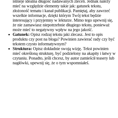
istnieje idealna długość nadawanych zleceń. Jednak należy
mieć na względzie elementy takie jak: gatunek tekstu,
złożoność tematu i kanał publikacji. Pamiętaj, aby zawrzeć
wszelkie informacje, dzięki którym Twój tekst będzie
interesujący i przyjemny w lekturze. Mimo tego upewnij się,
że nie zamawiasz niepotrzebnie długiego tekstu, ponieważ
może mieć to negatywny wpływ na jego jakość.
Gatunek:
Opisz rodzaj tekstu jaki zlecasz. Jest to opis
produktu czy post na bloga? Powinien zawierać rady czy być
tekstem czysto informatywnym?
Struktura:
Opisz dokładnie swoją wizję. Tekst powinien
mieć określoną strukturę, być podzielony na akapity i łatwy w
czytaniu. Ponadto, jeśli chcesz, by autor zamieścił teasery lub
nagłówki, upewnij się, że o tym wspomniałeś.